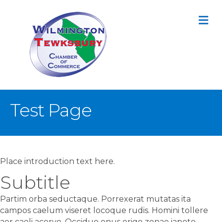
M
Test Page
Place introduction text here.
Subtitle
Partim orba seductaque. Porrexerat mutatas ita
campos caelum viseret locoque rudis. Homini tollere
aer caeli acervo. Occiduo onus origo zonae iapeto